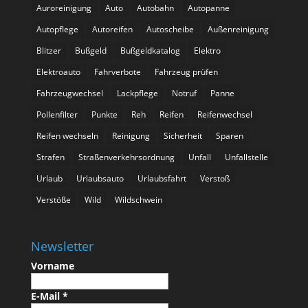
Auroreinigung
Auto
Autobahn
Autopanne
Autopflege
Autoreifen
Autoscheibe
Außenreinigung
Blitzer
Bußgeld
Bußgeldkatalog
Elektro
Elektroauto
Fahrverbote
Fahrzeug prüfen
Fahrzeugwechsel
Lackpflege
Notruf
Panne
Pollenfilter
Punkte
Reh
Reifen
Reifenwechsel
Reifen wechseln
Reinigung
Sicherheit
Sparen
Strafen
Straßenverkehrsordnung
Unfall
Unfallstelle
Urlaub
Urlaubsauto
Urlaubsfahrt
Verstoß
Verstöße
Wild
Wildschwein
Newsletter
Vorname
E-Mail
*