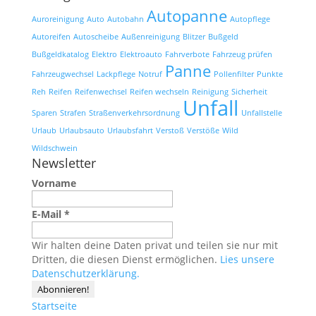
Autopanne
Auroreinigung
Auto
Autobahn
Autopflege
Autoreifen
Autoscheibe
Außenreinigung
Blitzer
Bußgeld
Bußgeldkatalog
Elektro
Elektroauto
Fahrverbote
Fahrzeug prüfen
Panne
Fahrzeugwechsel
Lackpflege
Notruf
Pollenfilter
Punkte
Reh
Reifen
Reifenwechsel
Reifen wechseln
Reinigung
Sicherheit
Unfall
Sparen
Strafen
Straßenverkehrsordnung
Unfallstelle
Urlaub
Urlaubsauto
Urlaubsfahrt
Verstoß
Verstöße
Wild
Wildschwein
Newsletter
Vorname
E-Mail
*
Wir halten deine Daten privat und teilen sie nur mit
Dritten, die diesen Dienst ermöglichen.
Lies unsere
Datenschutzerklärung.
Startseite