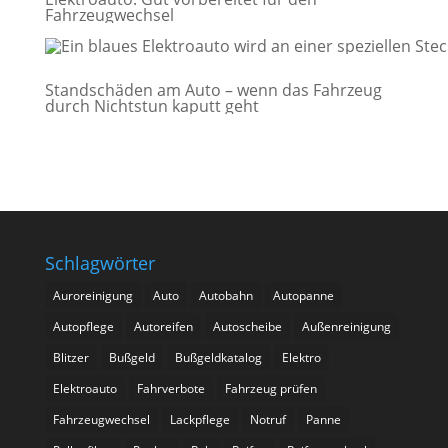
Fahrzeugwechsel
Standschäden am Auto – wenn das Fahrzeug
durch Nichtstun kaputt geht
Schlagwörter
Auroreinigung
Auto
Autobahn
Autopanne
Autopflege
Autoreifen
Autoscheibe
Außenreinigung
Blitzer
Bußgeld
Bußgeldkatalog
Elektro
Elektroauto
Fahrverbote
Fahrzeug prüfen
Fahrzeugwechsel
Lackpflege
Notruf
Panne